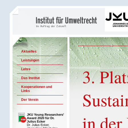
Aktuelles
Leistungen
3. Pla
Lehre
Das Institut
Kooperationen und
Sustai
Links
Der Verein
in der
JKU Young Researchers’
Award 2020 für Dr.
Julius Ecker
Dr. Julius Ecker,