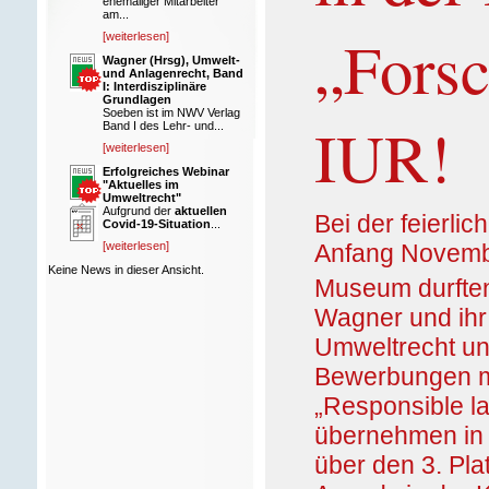
ehemaliger Mitarbeiter
am...
„Forsc
[weiterlesen]
Wagner (Hrsg), Umwelt-
und Anlagenrecht, Band
I: Interdisziplinäre
Grundlagen
Soeben ist im NWV Verlag
IUR!
Band I des Lehr- und...
[weiterlesen]
Erfolgreiches Webinar
"Aktuelles im
Umweltrecht"
Aufgrund der
aktuellen
Bei der feierli
Covid-19-Situation
...
[weiterlesen]
Anfang Novemb
Keine News in dieser Ansicht.
Museum durften
Wagner und ihr 
Umweltrecht un
Bewerbungen mi
„Responsible l
übernehmen in 
über den 3. Plat