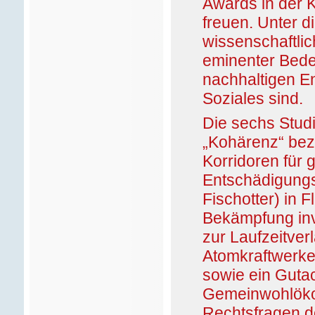
Awards in der 
freuen. Unter d
wissenschaftli
eminenter Bedeu
nachhaltigen E
Soziales sind.
Die sechs Studi
„Kohärenz“ bez
Korridoren für 
Entschädigungs
Fischotter) in 
Bekämpfung inv
zur Laufzeitve
Atomkraftwerke
sowie ein Guta
Gemeinwohlöko
Rechtsfragen d