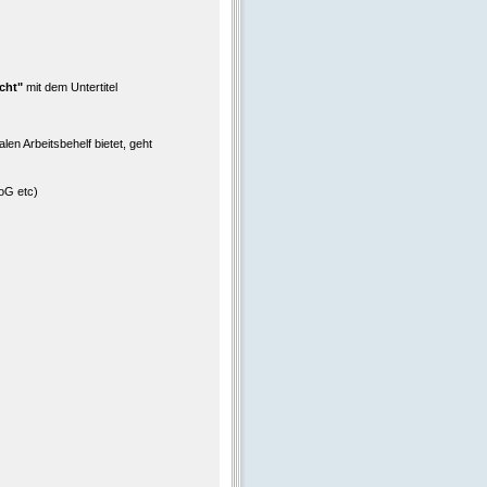
cht"
mit dem Untertitel
len Arbeitsbehelf bietet, geht
oG etc)