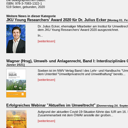
Die bibliographischen Daten:
ISBN: 978-3-7083-1322-1
519 Seiten, gebunden, 2020
Weitere News in dieser Kategorie
JKU Young Researchers’ Award 2020 für Dr. Julius Ecker
[Montag 01. Fe
Dr. Julius Ecker, ehemaliger Mitarbeiter am Institut für Umweltre
dem JKU Young Researchers’ Award 2020 ausgezeichnet.
In...
[weiterlesen]
Wagner (Hrsg), Umwelt- und Anlagenrecht, Band I: Interdisziplinär
Jänner 2021]
Soeben ist im NWV Verlag Band I des Lehr- und Handbuchs "Umwe
dem Untertitel "Umweltprivatrecht und Umwelthaftung" bereits...
[weiterlesen]
Erfolgreiches Webinar "Aktuelles im Umweltrecht"
[Donnerstag 24. Septe
Aufgrund der aktuellen Covid-19-Situation führte das IUR am 16
Zusammenarbeit mit dem ÖWAV anstelle der großen...
[weiterlesen]