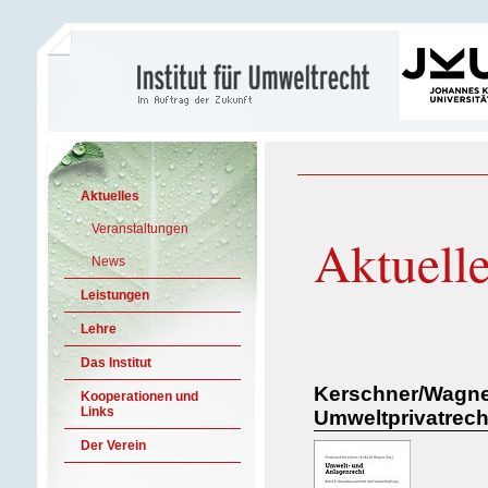
Aktuelles
Veranstaltungen
Aktuell
News
Leistungen
Lehre
Das Institut
Kerschner/Wagner
Kooperationen und
Links
Umweltprivatrec
Der Verein