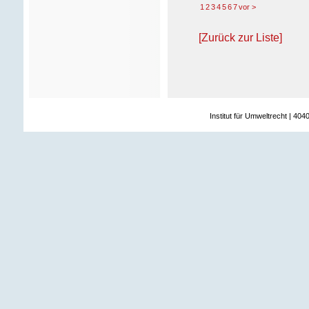
1
2
3
4
5
6
7
vor >
[Zurück zur Liste]
Institut für Umweltrecht | 404