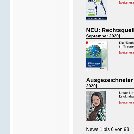
[weiterles
NEU: Rechtsquell
September 2020]
Die "Recht
im Trauner
[weiterles
Ausgezeichneter
2020]
Unser Lehr
Erfolg abg
[weiterles
News
1 bis 6
von
98