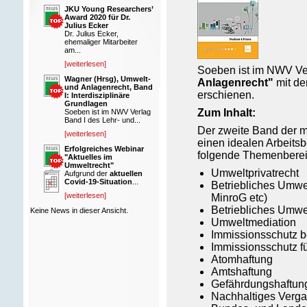
JKU Young Researchers’
Award 2020 für Dr.
Julius Ecker
Dr. Julius Ecker,
ehemaliger Mitarbeiter
am...
[weiterlesen]
Soeben ist im NWV Ver
Wagner (Hrsg), Umwelt-
Anlagenrecht"
mit de
und Anlagenrecht, Band
erschienen.
I: Interdisziplinäre
Grundlagen
Zum Inhalt:
Soeben ist im NWV Verlag
Band I des Lehr- und...
Der zweite Band der me
[weiterlesen]
einen idealen Arbeitsbe
Erfolgreiches Webinar
folgende Themenberei
"Aktuelles im
Umweltrecht"
Umweltprivatrecht
Aufgrund der
aktuellen
Covid-19-Situation
...
Betriebliches Umwe
[weiterlesen]
MinroG etc)
Betriebliches Umw
Keine News in dieser Ansicht.
Umweltmediation
Immissionsschutz b
Immissionsschutz f
Atomhaftung
Amtshaftung
Gefährdungshaftung
Nachhaltiges Verga