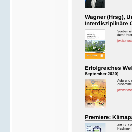
Wagner (Hrsg), U
Interdisziplinär
Soeben is
dem Untert
[weiterles
Erfolgreiches We
September 2020]
Aufgrund d
Zusammena
[weiterles
Premiere: Klima
Am 17. Se
Haslinger 