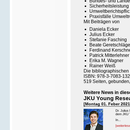
Bundes- und Lande
Sicherheitsleistung
Umweltberichtspfli
Praxisfälle Umweltr
Mit Beiträgen von
Daniela Ecker
Julius Ecker
Stefanie Fasching
Beate Geretschläge
Ferdinand Kerschn
Patrick Mitterlehner
Erika M. Wagner
Rainer Weiß
Die bibliographischen
ISBN: 978-3-7083-132
519 Seiten, gebunden
Weitere News in dies
JKU Young Resear
[Montag 01. Feber 2021
Dr. Julius
dem JKU Y
In...
[weiterles