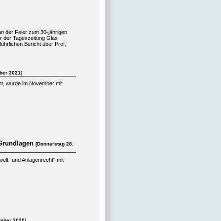
an der Feier zum 30-jährigen
r der Tageszeitung Glas
ührlichen Bericht über Prof.
ber 2021]
cht, wurde im November mit
e Grundlagen
[Donnerstag 28.
lt- und Anlagenrecht" mit
mber 2020]