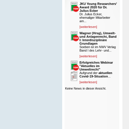
JKU Young Researchers’
Award 2020 für Dr.
Julius Ecker
Dr. Julius Ecker,
ehemaliger Mitarbeiter
am...
[weiterlesen]
Wagner (Hrsg), Umwelt-
und Anlagenrecht, Band
I: Interdisziplinäre
Grundlagen
Soeben ist im NWV Verlag
Band I des Lehr- und...
[weiterlesen]
Erfolgreiches Webinar
"Aktuelles im
Umweltrecht"
Aufgrund der
aktuellen
Covid-19-Situation
...
[weiterlesen]
Keine News in dieser Ansicht.