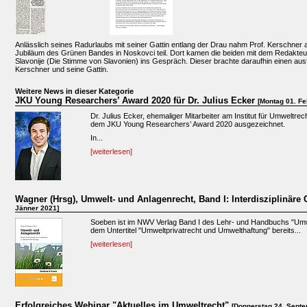
Anlässlich seines Radurlaubs mit seiner Gattin entlang der Drau nahm Prof. Kerschner 
Jubiläum des Grünen Bandes in Noskovci teil. Dort kamen die beiden mit dem Redakteu
Slavonije (Die Stimme von Slavonien) ins Gespräch. Dieser brachte daraufhin einen ausf
Kerschner und seine Gattin.
Weitere News in dieser Kategorie
JKU Young Researchers’ Award 2020 für Dr. Julius Ecker
[Montag 01. Fe
Dr. Julius Ecker, ehemaliger Mitarbeiter am Institut für Umweltre
dem JKU Young Researchers’ Award 2020 ausgezeichnet.
In...
[weiterlesen]
Wagner (Hrsg), Umwelt- und Anlagenrecht, Band I: Interdisziplinär
Jänner 2021]
Soeben ist im NWV Verlag Band I des Lehr- und Handbuchs "Umwe
dem Untertitel "Umweltprivatrecht und Umwelthaftung" bereits...
[weiterlesen]
Erfolgreiches Webinar "Aktuelles im Umweltrecht"
[Donnerstag 24. Septe