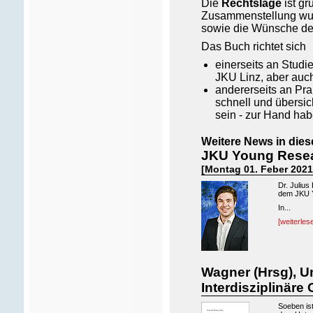
Die
Rechtslage
ist g
Zusammenstellung wurd
sowie die Wünsche der
Das Buch richtet sich
einerseits an Stud
JKU Linz, aber auch
andererseits an Prak
schnell und übersic
sein - zur Hand hab
Weitere News in dies
JKU Young Resear
[Montag 01. Feber 2021
Dr. Julius
dem JKU Y
In...
[weiterles
Wagner (Hrsg), U
Interdisziplinär
Soeben is