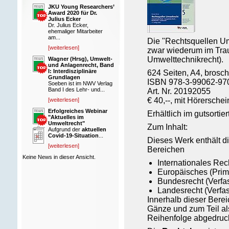
JKU Young Researchers’
Award 2020 für Dr.
Julius Ecker
Dr. Julius Ecker,
ehemaliger Mitarbeiter
am...
Die "Rechtsquellen Umw
[weiterlesen]
zwar wiederum im Trau
Umwelttechnikrecht).
Wagner (Hrsg), Umwelt-
und Anlagenrecht, Band
I: Interdisziplinäre
624 Seiten, A4, broschi
Grundlagen
ISBN
978-3-99062-97
Soeben ist im NWV Verlag
Band I des Lehr- und...
Art. Nr. 20192055
€ 40,--,
mit Hörerschein
[weiterlesen]
Erfolgreiches Webinar
Erhältlich im gutsorti
"Aktuelles im
Umweltrecht"
Zum Inhalt:
Aufgrund der
aktuellen
Covid-19-Situation
...
Dieses Werk enthält d
[weiterlesen]
Bereichen
Keine News in dieser Ansicht.
Internationales Rec
Europäisches (Prim
Bundesrecht (Verfa
Landesrecht (Verfas
Innerhalb dieser Berei
Gänze und zum Teil al
Reihenfolge abgedruck