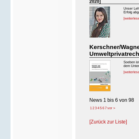
2020]
Unser Lehr
Erfolg abg
[weiterles
Kerschner/Wagner
Umweltprivatrec
Soeben is
dem Untert
[weiterles
News
1 bis 6
von
98
1
2
3
4
5
6
7
vor >
[Zurück zur Liste]