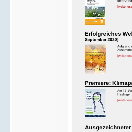
dem Untert
[weiterles
Erfolgreiches We
September 2020]
Aufgrund d
Zusammena
[weiterles
Premiere: Klima
Am 17. Se
Haslinger 
[weiterles
Ausgezeichneter