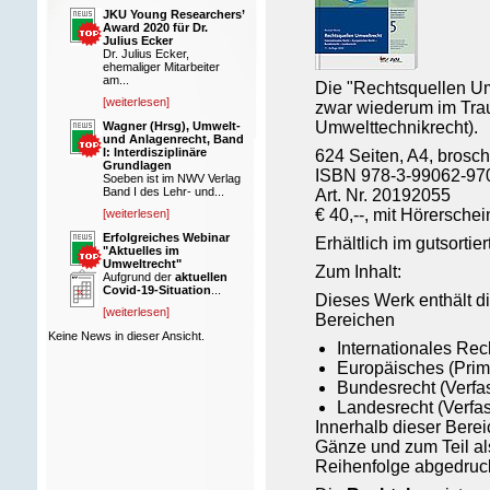
JKU Young Researchers’
Award 2020 für Dr.
Julius Ecker
Dr. Julius Ecker,
ehemaliger Mitarbeiter
am...
Die "Rechtsquellen Umw
[weiterlesen]
zwar wiederum im Trau
Umwelttechnikrecht).
Wagner (Hrsg), Umwelt-
und Anlagenrecht, Band
I: Interdisziplinäre
624 Seiten, A4, broschi
Grundlagen
ISBN
978-3-99062-97
Soeben ist im NWV Verlag
Band I des Lehr- und...
Art. Nr. 20192055
€ 40,--,
mit Hörerschein
[weiterlesen]
Erfolgreiches Webinar
Erhältlich im gutsorti
"Aktuelles im
Umweltrecht"
Zum Inhalt:
Aufgrund der
aktuellen
Covid-19-Situation
...
Dieses Werk enthält d
[weiterlesen]
Bereichen
Keine News in dieser Ansicht.
Internationales Rec
Europäisches (Prim
Bundesrecht (Verfa
Landesrecht (Verfas
Innerhalb dieser Berei
Gänze und zum Teil al
Reihenfolge abgedruck