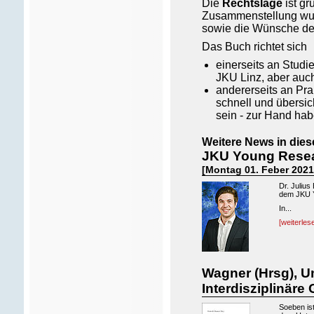
Die
Rechtslage
ist g
Zusammenstellung wurd
sowie die Wünsche der
Das Buch richtet sich
einerseits an Stud
JKU Linz, aber auch
andererseits an Prak
schnell und übersic
sein - zur Hand hab
Weitere News in dies
JKU Young Resear
[Montag 01. Feber 2021
Dr. Julius
dem JKU Y
In...
[weiterles
Wagner (Hrsg), U
Interdisziplinär
Soeben is