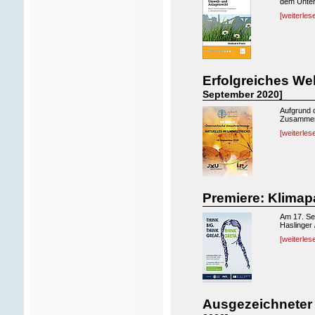
dem Untert
[weiterles
Erfolgreiches We
September 2020]
Aufgrund d
Zusammena
[weiterles
Premiere: Klima
Am 17. Se
Haslinger 
[weiterles
Ausgezeichneter