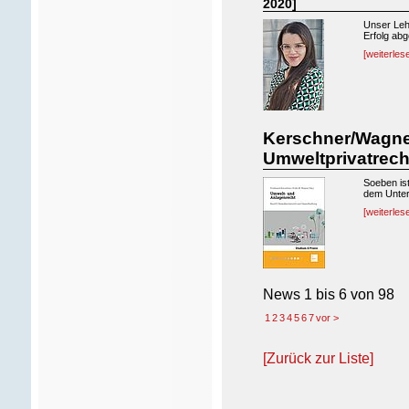
2020]
Unser Lehr
Erfolg abg
[weiterles
Kerschner/Wagner
Umweltprivatrec
Soeben is
dem Untert
[weiterles
News
1 bis 6
von
98
1
2
3
4
5
6
7
vor >
[Zurück zur Liste]