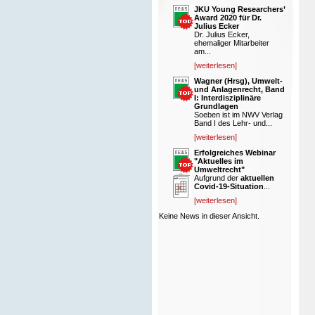
JKU Young Researchers’
Award 2020 für Dr.
Julius Ecker
Dr. Julius Ecker,
ehemaliger Mitarbeiter
am...
[weiterlesen]
Wagner (Hrsg), Umwelt-
und Anlagenrecht, Band
I: Interdisziplinäre
Grundlagen
Soeben ist im NWV Verlag
Band I des Lehr- und...
[weiterlesen]
Erfolgreiches Webinar
"Aktuelles im
Umweltrecht"
Aufgrund der
aktuellen
Covid-19-Situation
...
[weiterlesen]
Keine News in dieser Ansicht.