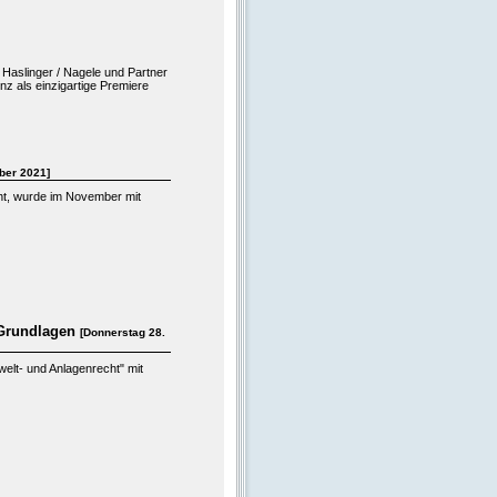
Haslinger / Nagele und Partner
z als einzigartige Premiere
ber 2021]
cht, wurde im November mit
e Grundlagen
[Donnerstag 28.
lt- und Anlagenrecht" mit