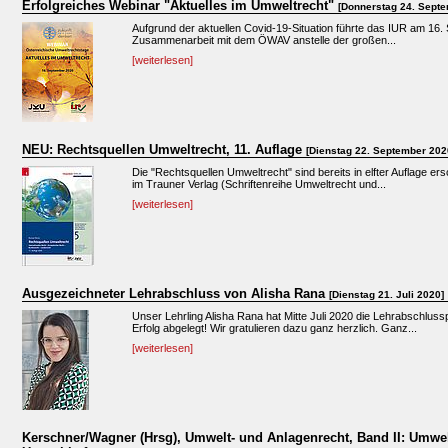
Erfolgreiches Webinar "Aktuelles im Umweltrecht"
[Donnerstag 24. Septe
Aufgrund der aktuellen Covid-19-Situation führte das IUR am 16
Zusammenarbeit mit dem ÖWAV anstelle der großen...
[weiterlesen]
NEU: Rechtsquellen Umweltrecht, 11. Auflage
[Dienstag 22. September 202
Die "Rechtsquellen Umweltrecht" sind bereits in elfter Auflage e
im Trauner Verlag (Schriftenreihe Umweltrecht und...
[weiterlesen]
Ausgezeichneter Lehrabschluss von Alisha Rana
[Dienstag 21. Juli 2020]
Unser Lehrling Alisha Rana hat Mitte Juli 2020 die Lehrabschlus
Erfolg abgelegt! Wir gratulieren dazu ganz herzlich. Ganz...
[weiterlesen]
Kerschner/Wagner (Hrsg), Umwelt- und Anlagenrecht, Band II: Umwel