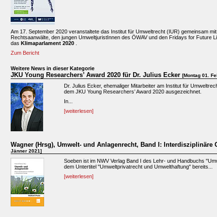
Am 17. September 2020 veranstaltete das Institut für Umweltrecht (IUR) gemeinsam mit 
Rechtsaanwälte, den jungen UmweltjuristInnen des ÖWAV und den Fridays for Future Lin
das
Klimaparlament 2020
.
Zum Bericht
Weitere News in dieser Kategorie
JKU Young Researchers’ Award 2020 für Dr. Julius Ecker
[Montag 01. Fe
Dr. Julius Ecker, ehemaliger Mitarbeiter am Institut für Umweltre
dem JKU Young Researchers’ Award 2020 ausgezeichnet.
In...
[weiterlesen]
Wagner (Hrsg), Umwelt- und Anlagenrecht, Band I: Interdisziplinär
Jänner 2021]
Soeben ist im NWV Verlag Band I des Lehr- und Handbuchs "Umwe
dem Untertitel "Umweltprivatrecht und Umwelthaftung" bereits...
[weiterlesen]