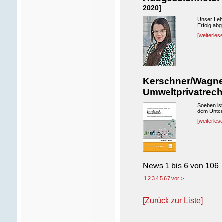
2020]
Unser Lehr
Erfolg abg
[weiterles
Kerschner/Wagner
Umweltprivatrec
Soeben is
dem Untert
[weiterles
News
1 bis 6
von
106
1
2
3
4
5
6
7
vor >
[Zurück zur Liste]