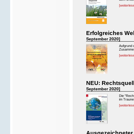
[weiterles
Erfolgreiches We
September 2020]
Aufgrund d
Zusammena
[weiterles
NEU: Rechtsquell
September 2020]
Die "Recht
im Trauner
[weiterles
Ausgezeichneter