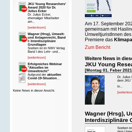
JKU Young Researchers’
Award 2020 für Dr.
Julius Ecker
Dr. Julius Ecker,
ehemaliger Mitarbeiter
am...
Am 17. September 2020 
[weiterlesen]
gemeinsam mit Hasling
UmweltjuristInnen des 
Wagner (Hrsg), Umwelt-
und Anlagenrecht, Band
Premiere das
Klimapa
I: Interdisziplinäre
Grundlagen
Zum Bericht
Soeben ist im NWV Verlag
Band I des Lehr- und...
[weiterlesen]
Weitere News in dies
JKU Young Resear
Erfolgreiches Webinar
"Aktuelles im
[Montag 01. Feber 2021
Umweltrecht"
Aufgrund der
aktuellen
Dr. Julius
Covid-19-Situation
...
dem JKU Y
[weiterlesen]
In...
Keine News in dieser Ansicht.
[weiterles
Wagner (Hrsg), U
Interdisziplinär
Soeben is
dem Untert