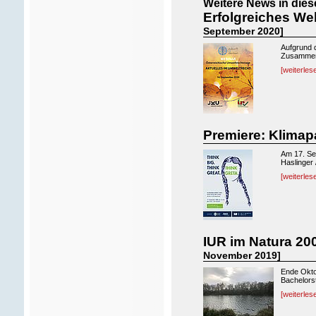
Weitere News in dies
Erfolgreiches We
September 2020]
Aufgrund d
Zusammena
[weiterles
Premiere: Klima
Am 17. Se
Haslinger 
[weiterles
IUR im Natura 2
November 2019]
Ende Okto
Bachelorst
[weiterles