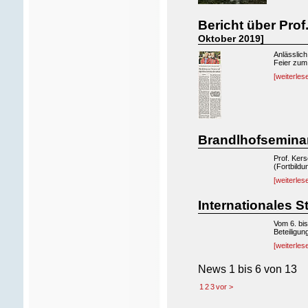
Bericht über Prof
Oktober 2019]
Anlässlich
Feier zum
[weiterles
Brandlhofsemina
Prof. Ker
(Fortbild
[weiterles
Internationales 
Vom 6. bis
Beteiligun
[weiterles
News
1 bis 6
von
13
1
2
3
vor >