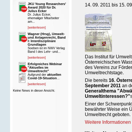
JKU Young Researchers’
14. 09. 2011 bis 15. 0
Award 2020 für Dr.
Julius Ecker
Dr. Julius Ecker,
ehemaliger Mitarbeiter
am...
[weiterlesen]
Wagner (Hrsg), Umwelt-
und Anlagenrecht, Band
I: Interdisziplinäre
Grundlagen
Soeben ist im NWV Verlag
Band I des Lehr- und...
Das Institut für Umwel
[weiterlesen]
Österreichischen Wass
Erfolgreiches Webinar
des Vereins zur Förder
"Aktuelles im
Umweltrecht"
Umweltrechtstage.
Aufgrund der
aktuellen
Covid-19-Situation
...
Die bereits
16. Öster
[weiterlesen]
September 2011
an de
Generalthema
"Abwäg
Keine News in dieser Ansicht.
Umweltinteressen?"
Einer der Schwerpunkt
bewährter Weise ein Ü
Umweltrecht geboten.
Weitere Informatione