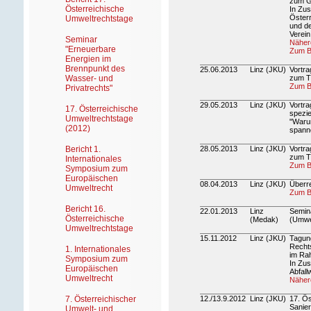
zum Ge
Österreichische
In Zu
Österr
Umweltrechtstage
und d
Verein
Seminar
Nähere
"Erneuerbare
Zum B
Energien im
Brennpunkt des
25.06.2013
Linz (JKU)
Vortra
Wasser- und
zum Th
Zum B
Privatrechts"
29.05.2013
Linz (JKU)
Vortra
17. Österreichische
spezie
Umweltrechtstage
"Warum
(2012)
spann
Bericht 1.
28.05.2013
Linz (JKU)
Vortra
zum T
Internationales
Zum B
Symposium zum
Europäischen
08.04.2013
Linz (JKU)
Überre
Umweltrecht
Zum Be
Bericht 16.
22.01.2013
Linz
Semina
Österreichische
(Medak)
(Umwel
Umweltrechtstage
15.11.2012
Linz (JKU)
Tagung
Recht
1. Internationales
im Rah
Symposium zum
In Zu
Europäischen
Abfall
Umweltrecht
Nähere
7. Österreichischer
12./13.9.2012
Linz (JKU)
17. Ös
Sanier
Umwelt- und