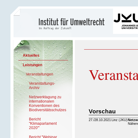
Aktuelles
Leistungen
Veranst
Veranstaltungen
Veranstaltungs-
Archiv
Netzwerktagung zu
internationalen
Konventionen des
Biodiversitätsschutzes
Vorschau
Bericht
27./28.10.2021
Linz (JKU)
Netzw
"Klimaparlament
Nähere
2020'"
Bericht "Webinar