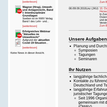
[weiterlesen]
Zum B
Wagner (Hrsg), Umwelt-
08./09.09.2010
Linz (JKU)
15. Ös
und Anlagenrecht, Band
Herau
I: Interdisziplinäre
In Zu
Grundlagen
Österr
Soeben ist im NWV Verlag
und d
Band I des Lehr- und...
Verein
Zum B
[weiterlesen]
Erfolgreiches Webinar
"Aktuelles im
Umweltrecht"
Unsere Aufgaben
Aufgrund der
aktuellen
Covid-19-Situation
...
Planung und Durch
[weiterlesen]
Symposien
Keine News in dieser Ansicht.
Tagungen
Seminaren
Ihr Nutzen
langjährige fachli
Kontakte zu führen
Deutschland und T
langjährige Erfahru
juristischer Tagun
Seit 1996 Organi
gemeinsam mit d
(ÖWAV)