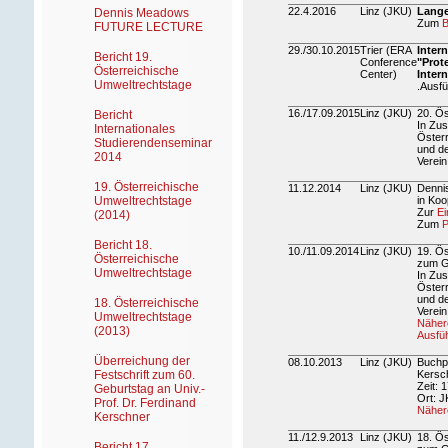
22.4.2016
Linz (JKU)
Lange
Dennis Meadows
Zum
B
FUTURE LECTURE
29./30.10.2015
Trier (ERA
Inter
Bericht 19.
Conference
"Prot
Österreichische
Center)
Inter
Umweltrechtstage
.Ausfü
16./17.09.2015
Linz (JKU)
20. Ös
Bericht
In Zu
Internationales
Österr
Studierendenseminar
und d
2014
Verein
19. Österreichische
11.12.2014
Linz (JKU)
Dennis
Umweltrechtstage
in Koo
Zur
Ei
(2014)
Zum
P
Bericht 18.
10./11.09.2014
Linz (JKU)
19. Ös
Österreichische
zum G
Umweltrechtstage
In Zu
Österr
und d
18. Österreichische
Verein
Umweltrechtstage
Nähere
(2013)
Ausfüh
Überreichung der
08.10.2013
Linz (JKU)
Buchpr
Festschrift zum 60.
Kersch
Zeit: 
Geburtstag an Univ.-
Ort: J
Prof. Dr. Ferdinand
Nähere
Kerschner
11./12.9.2013
Linz (JKU)
18. Ös
Bericht 17.