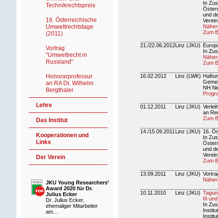
In Zu
Technikrechtspreis
Österr
und d
16. Österreichische
Verein
Umweltrechtstage
Nähere
Zum B
(2011)
21./22.06.2012
Linz (JKU)
Europ
Vortrag
In Zus
"Umweltrecht in
Näher
Russland"
Zum B
Honorarprofessur
16.02.2012
Linz (LWK)
Haftu
Gemei
an RA Dr. Wilhelm
NH Ni
Bergthaler
Progr
Lehre
01.12.2011
Linz (JKU)
Verlei
an Rec
Zum B
Das Institut
14./15.09.2011
Linz (JKU)
16. Ös
Kooperationen und
In Zu
Links
Österr
und d
Verein
Der Verein
Zum B
13.09.2011
Linz (JKU)
Vortra
Nähere
JKU Young Researchers’
Award 2020 für Dr.
10.11.2010
Linz (JKU)
Tagun
Julius Ecker
III un
Dr. Julius Ecker,
In Zu
ehemaliger Mitarbeiter
Instit
am...
Instit