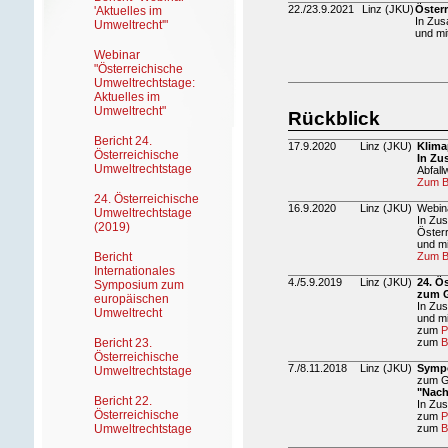
22./23.9.2021
Linz (JKU)
Öster
'Aktuelles im
In Zus
Umweltrecht'"
und mi
Webinar
"Österreichische
Umweltrechtstage:
Aktuelles im
Umweltrecht"
Rückblick
Bericht 24.
17.9.2020
Linz (JKU)
Klima
Österreichische
In Zu
Umweltrechtstage
Abfall
Zum B
24. Österreichische
16.9.2020
Linz (JKU)
Webin
Umweltrechtstage
In Zu
(2019)
Österr
und mi
Bericht
Zum B
Internationales
4./5.9.2019
Linz (JKU)
24. Ö
Symposium zum
zum G
europäischen
In Zu
Umweltrecht
und mi
zum
P
Bericht 23.
zum
B
Österreichische
7./8.11.2018
Linz (JKU)
Sympo
Umweltrechtstage
zum G
"Nach
Bericht 22.
In Zus
Österreichische
zum
P
Umweltrechtstage
zum
B