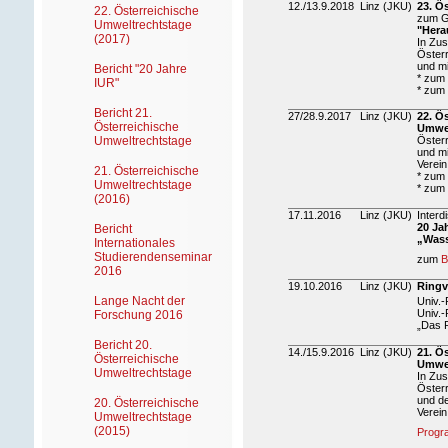
12./13.9.2018
Linz (JKU)
23. Ö
22. Österreichische
zum G
Umweltrechtstage
"Hera
(2017)
In Zu
Österr
und mi
Bericht "20 Jahre
* zum
IUR"
* zum
Bericht 21.
27/28.9.2017
Linz (JKU)
22. Ö
Österreichische
Umwel
Umweltrechtstage
Österr
und mi
Verein
21. Österreichische
* zum
Umweltrechtstage
* zum
(2016)
17.11.2016
Linz (JKU)
Interd
20 Ja
Bericht
„Wass
Internationales
Studierendenseminar
zum
B
2016
19.10.2016
Linz (JKU)
Ringv
Lange Nacht der
Univ.-
Univ.-
Forschung 2016
„Das 
Bericht 20.
14./15.9.2016
Linz (JKU)
21. Ö
Österreichische
Umwel
Umweltrechtstage
In Zu
Österr
und d
20. Österreichische
Verein
Umweltrechtstage
(2015)
Prog